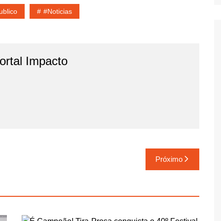
ublico
#noticias
rtal Impacto
Próximo