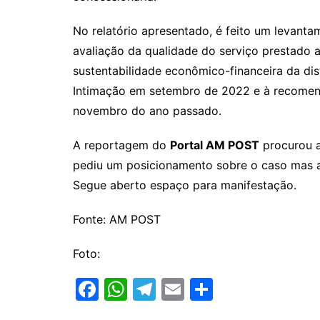
No relatório apresentado, é feito um levant
avaliação da qualidade do serviço prestado 
sustentabilidade econômico-financeira da di
Intimação em setembro de 2022 e à recomen
novembro do ano passado.
A reportagem do
Portal AM POST
procurou a
pediu um posicionamento sobre o caso mas a
Segue aberto espaço para manifestação.
Fonte: AM POST
Foto:
F
W
T
E
S
a
h
el
m
h