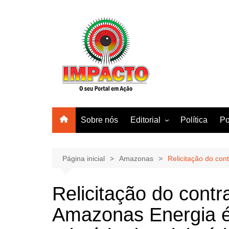
Ir
para
o
conteúdo
Sobre nós
Editorial
Política
Po
Amazonas
Manaus
Página inicial
Amazonas
Relicitação do co
Brasil
Relicitação do cont
Mundo
Amazonas Energia 