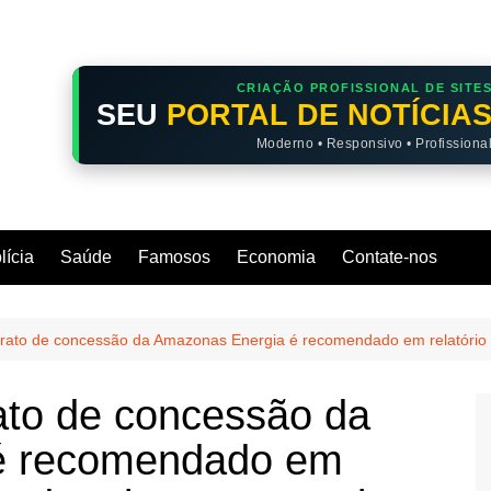
CRIAÇÃO PROFISSIONAL DE SITE
SEU
PORTAL DE NOTÍCIA
Moderno • Responsivo • Profissiona
lícia
Saúde
Famosos
Economia
Contate-nos
ntrato de concessão da Amazonas Energia é recomendado em relatório 
rato de concessão da
é recomendado em