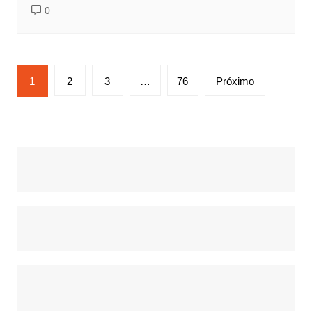
0
Paginação
1
2
3
…
76
Próximo
de
posts