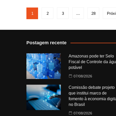
Paginação
1
2
3
…
28
Próx
de
posts
Postagem recente
Amazonas pode ter Selo
Fiscal de Controle da ág
potável
07/08/2026
Comissão debate projeto
que institui marco de
fomento à economia digit
no Brasil
07/08/2026