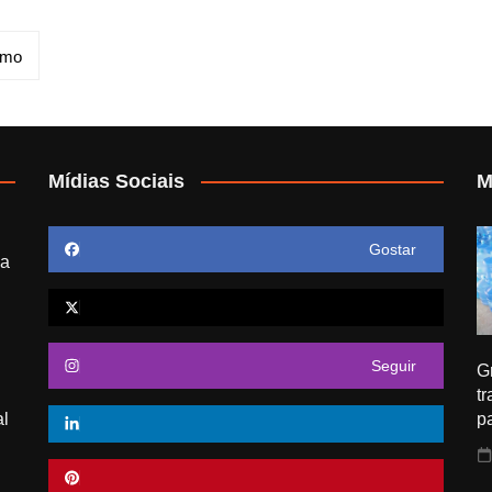
imo
Mídias Sociais
M
Gostar
ua
Seguir
G
t
al
p