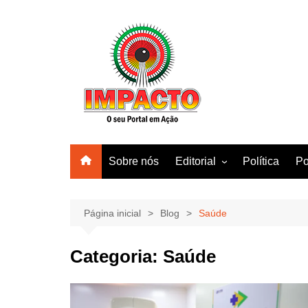
Ir
para
o
conteúdo
Sobre nós
Editorial
Política
Po
Amazonas
Manaus
Página inicial
Blog
Saúde
Brasil
Categoria:
Saúde
Mundo