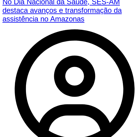
No Dia Nacional da Saúde, SES-AM
destaca avanços e transformação da
assistência no Amazonas