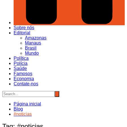
Sobre nós
Editorial
Amazonas
Manaus
Brasil
Mundo
Política
Polícia
Saúde
Famosos
Economia
Contate-nos
Página inicial
Blog
#noticias
Tag:
#noticias