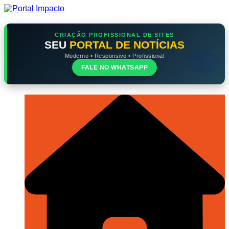
Ir
para
o
conteúdo
CRIAÇÃO PROFISSIONAL DE SITES
SEU
PORTAL DE NOTÍCIAS
Moderno • Responsivo • Profissional
FALE NO WHATSAPP