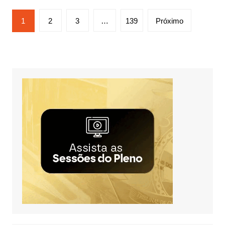
Paginação
1
2
3
…
139
Próximo
de
posts