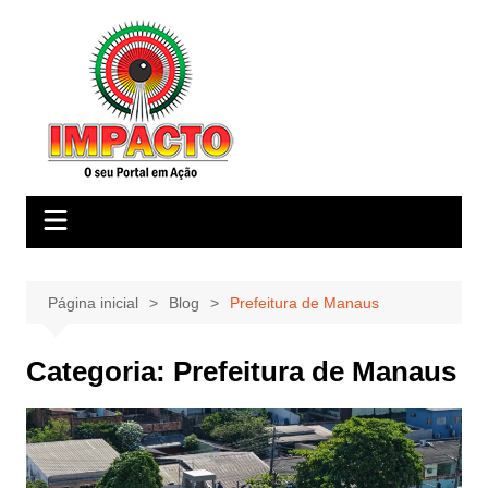
Ir
para
o
conteúdo
Página inicial
Blog
Prefeitura de Manaus
Categoria:
Prefeitura de Manaus