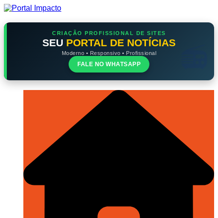
Ir
para
o
conteúdo
CRIAÇÃO PROFISSIONAL DE SITES
SEU
PORTAL DE NOTÍCIAS
Moderno • Responsivo • Profissional
FALE NO WHATSAPP