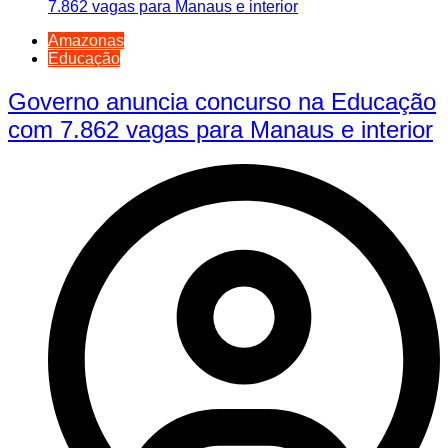
Amazonas
Educação
Governo anuncia concurso na Educação
com 7.862 vagas para Manaus e interior