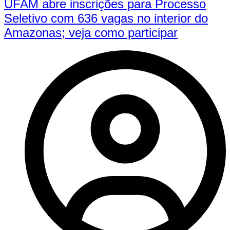
UFAM abre inscrições para Processo
Seletivo com 636 vagas no interior do
Amazonas; veja como participar