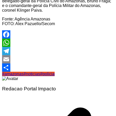
delegado-geral da Polícia Civil do Amazonas, Bruno Fraga;
e o comandante-geral da Polícia Militar do Amazonas,
coronel Klinger Paiva.
Fonte: Agência Amazonas
FOTO: Alex Pazuello/Secom
Facebook
WhatsApp
Telegram
Email
#amazonas
#noticias
#policia
Share
Redacao Portal Impacto
Navegação
de
Post