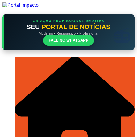
Ir
para
o
conteúdo
CRIAÇÃO PROFISSIONAL DE SITES
SEU
PORTAL DE NOTÍCIAS
Moderno • Responsivo • Profissional
FALE NO WHATSAPP