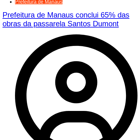
Prefeitura de Manaus
Prefeitura de Manaus conclui 65% das
obras da passarela Santos Dumont