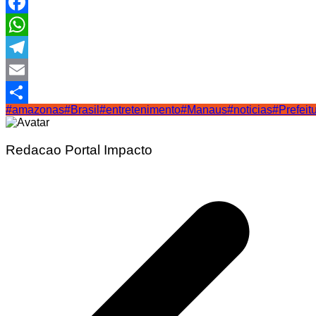
Facebook
WhatsApp
Telegram
Email
#amazonas
#Brasil
#entretenimento
#Manaus
#noticias
#Prefeit
Share
Redacao Portal Impacto
Navegação
de
Post