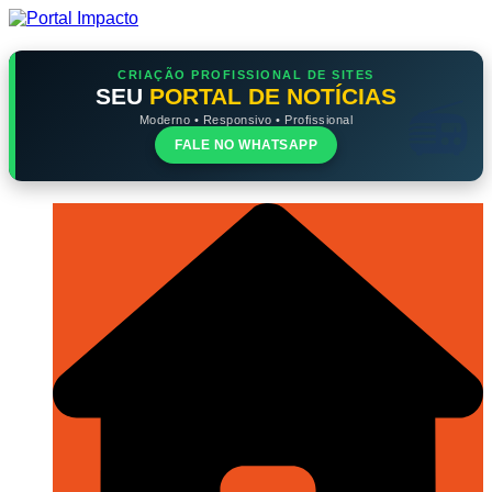
Ir
para
o
conteúdo
CRIAÇÃO PROFISSIONAL DE SITES
SEU
PORTAL DE NOTÍCIAS
Moderno • Responsivo • Profissional
FALE NO WHATSAPP