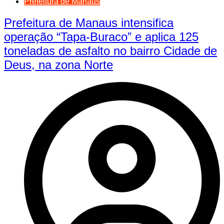
Prefeitura de Manaus
Prefeitura de Manaus intensifica
operação “Tapa-Buraco” e aplica 125
toneladas de asfalto no bairro Cidade de
Deus, na zona Norte