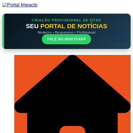
Ir
para
o
conteúdo
CRIAÇÃO PROFISSIONAL DE SITES
SEU
PORTAL DE NOTÍCIAS
Moderno • Responsivo • Profissional
FALE NO WHATSAPP