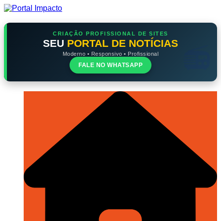
Ir
para
o
conteúdo
CRIAÇÃO PROFISSIONAL DE SITES
SEU
PORTAL DE NOTÍCIAS
Moderno • Responsivo • Profissional
FALE NO WHATSAPP