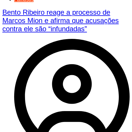
Bento Ribeiro reage a processo de
Marcos Mion e afirma que acusações
contra ele são “infundadas”