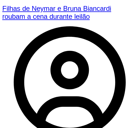
Filhas de Neymar e Bruna Biancardi
roubam a cena durante leilão