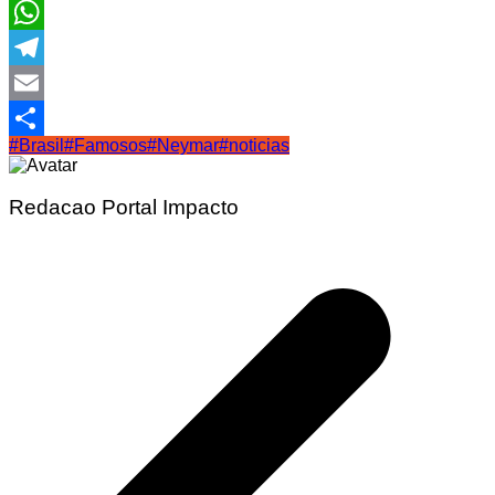
Facebook
WhatsApp
Telegram
Email
#Brasil
#Famosos
#Neymar
#noticias
Share
Redacao Portal Impacto
Navegação
de
Post