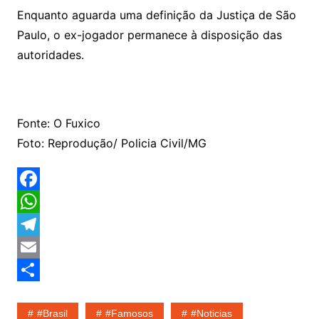
Enquanto aguarda uma definição da Justiça de São
Paulo, o ex-jogador permanece à disposição das
autoridades.
Fonte: O Fuxico
Foto: Reprodução/ Policia Civil/MG
F
a
W
c
h
T
e
a
e
E
b
t
l
m
S
#Brasil
#Famosos
#noticias
o
s
e
a
h