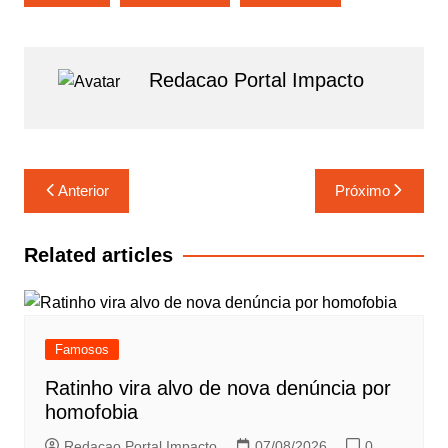
o
A
g
i
a
k
p
r
l
r
Redacao Portal Impacto
p
a
e
m
Navegação
Anterior
Próximo
de
Post
Related articles
Famosos
Ratinho vira alvo de nova denúncia por
homofobia
Redacao Portal Impacto
07/08/2026
0