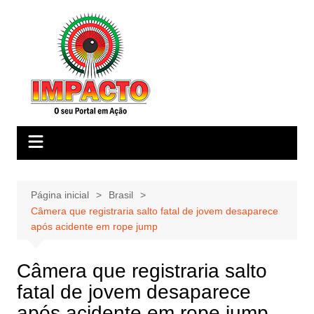
Ir
para
o
conteúdo
Página inicial
Brasil
Câmera que registraria salto fatal de jovem desaparece
após acidente em rope jump
Câmera que registraria salto
fatal de jovem desaparece
após acidente em rope jump