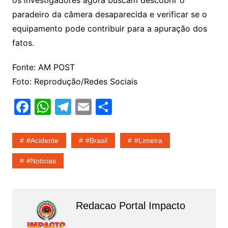
os investigadores agora buscam descobrir o
paradeiro da câmera desaparecida e verificar se o
equipamento pode contribuir para a apuração dos
fatos.
Fonte: AM POST
Foto: Reprodução/Redes Sociais
F
W
T
E
S
a
h
el
m
h
c
at
e
ai
ar
#Acidente
#Brasil
#limeira
e
s
gr
l
e
#noticias
b
A
a
o
p
m
o
p
Redacao Portal Impacto
k