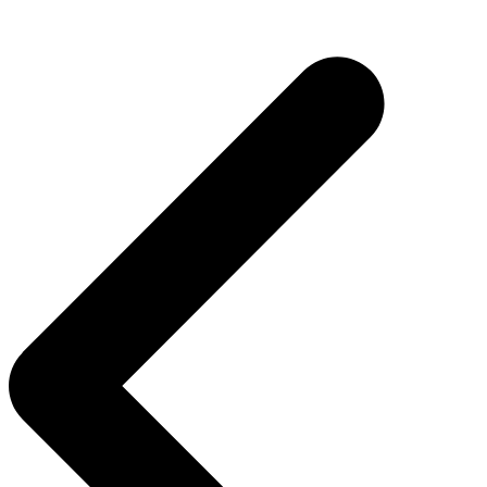
Navegação
de
Post