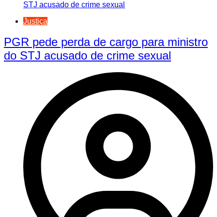
Justiça
PGR pede perda de cargo para ministro
do STJ acusado de crime sexual