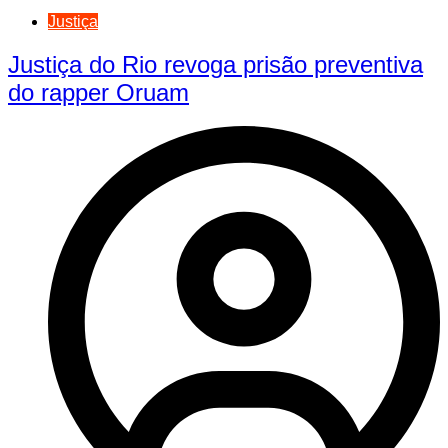
Justiça
Justiça do Rio revoga prisão preventiva
do rapper Oruam