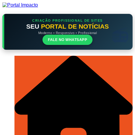
Ir
para
o
conteúdo
CRIAÇÃO PROFISSIONAL DE SITES
SEU
PORTAL DE NOTÍCIAS
Moderno • Responsivo • Profissional
FALE NO WHATSAPP