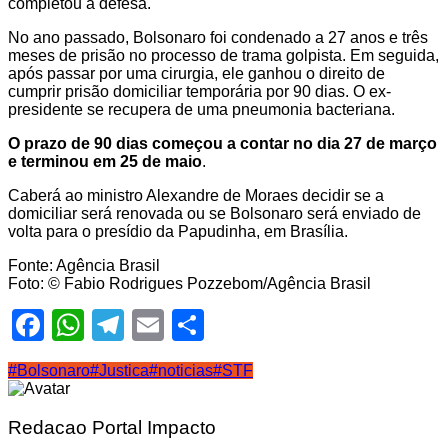
completou a defesa.
No ano passado, Bolsonaro foi condenado a 27 anos e três
meses de prisão no processo de trama golpista. Em seguida,
após passar por uma cirurgia, ele ganhou o direito de
cumprir prisão domiciliar temporária por 90 dias. O ex-
presidente se recupera de uma pneumonia bacteriana.
O prazo de 90 dias começou a contar no dia 27 de março
e terminou em 25 de maio
.
Caberá ao ministro Alexandre de Moraes decidir se a
domiciliar será renovada ou se Bolsonaro será enviado de
volta para o presídio da Papudinha, em Brasília.
Fonte: Agência Brasil
Foto: © Fabio Rodrigues Pozzebom/Agência Brasil
Facebook
WhatsApp
Telegram
Email
Share
#Bolsonaro
#Justica
#noticias
#STF
Redacao Portal Impacto