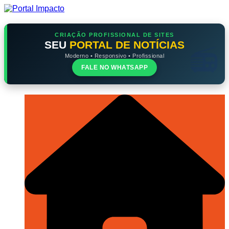
Ir
para
o
conteúdo
CRIAÇÃO PROFISSIONAL DE SITES
SEU
PORTAL DE NOTÍCIAS
Moderno • Responsivo • Profissional
FALE NO WHATSAPP