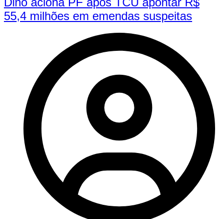
Dino aciona PF após TCU apontar R$
55,4 milhões em emendas suspeitas