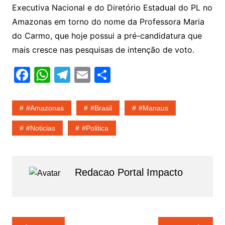
Executiva Nacional e do Diretório Estadual do PL no
Amazonas em torno do nome da Professora Maria
do Carmo, que hoje possui a pré-candidatura que
mais cresce nas pesquisas de intenção de voto.
F
W
T
E
S
a
h
el
m
h
c
at
e
ai
ar
#amazonas
#Brasil
#Manaus
e
s
gr
l
e
#noticias
#politica
b
A
a
o
p
m
o
p
Redacao Portal Impacto
k
Navegação