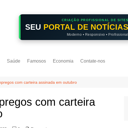
CRIAÇÃO PROFISSIONAL DE SITE
SEU
PORTAL DE NOTÍCIA
Moderno • Responsivo • Profissiona
Saúde
Famosos
Economia
Contate-nos
 empregos com carteira assinada em outubro
mpregos com carteira
o