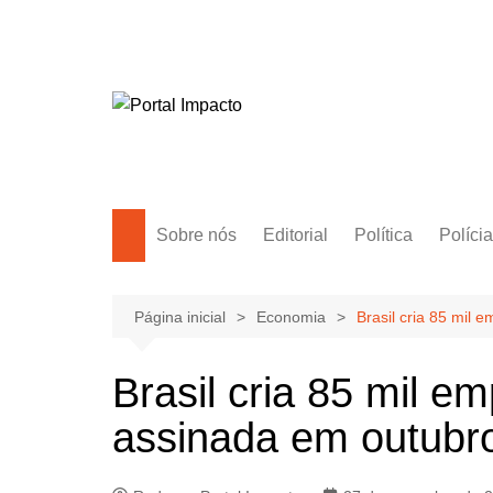
Ir
para
o
conteúdo
Sobre nós
Editorial
Política
Polícia
Amazonas
Manaus
Página inicial
Economia
Brasil cria 85 mil
Brasil
Brasil cria 85 mil e
Mundo
assinada em outubr