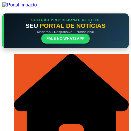
Ir
para
o
conteúdo
CRIAÇÃO PROFISSIONAL DE SITES
SEU
PORTAL DE NOTÍCIAS
Moderno • Responsivo • Profissional
FALE NO WHATSAPP