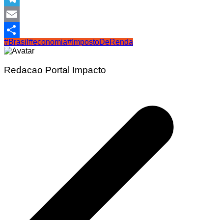
Telegram
Email
#Brasil
#economia
#ImpostoDeRenda
Share
Redacao Portal Impacto
Navegação
de
Post