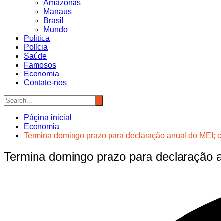
Amazonas
Manaus
Brasil
Mundo
Política
Polícia
Saúde
Famosos
Economia
Contate-nos
Página inicial
Economia
Termina domingo prazo para declaração anual do MEI; c
Termina domingo prazo para declaração a