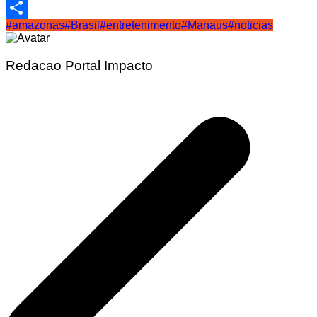
Email
#amazonas
#Brasil
#entretenimento
#Manaus
#noticias
Share
Redacao Portal Impacto
Navegação
de
Post