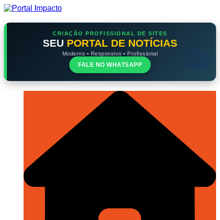
Ir
para
o
conteúdo
CRIAÇÃO PROFISSIONAL DE SITES
SEU
PORTAL DE NOTÍCIAS
Moderno • Responsivo • Profissional
FALE NO WHATSAPP