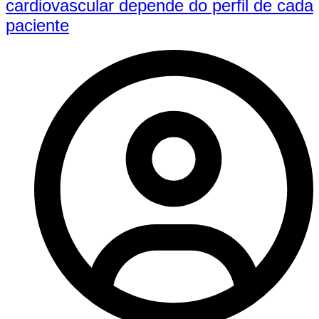
cardiovascular depende do perfil de cada
paciente