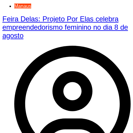
Manaus
Feira Delas: Projeto Por Elas celebra
empreendedorismo feminino no dia 8 de
agosto