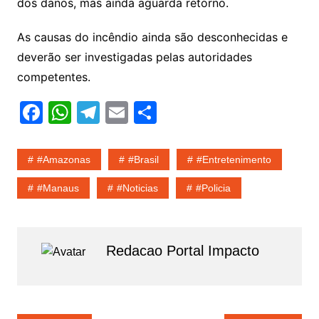
dos danos, mas ainda aguarda retorno.
As causas do incêndio ainda são desconhecidas e
deverão ser investigadas pelas autoridades
competentes.
F
W
T
E
S
a
h
el
m
h
c
at
e
ai
ar
#amazonas
#Brasil
#entretenimento
e
s
gr
l
e
#Manaus
#noticias
#policia
b
A
a
o
p
m
o
p
Redacao Portal Impacto
k