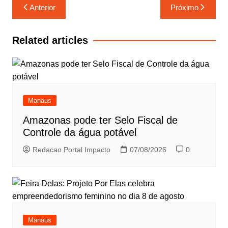
Navegação
Anterior
Próximo
de
Post
Related articles
Manaus
Amazonas pode ter Selo Fiscal de
Controle da água potável
Redacao Portal Impacto
07/08/2026
0
Manaus