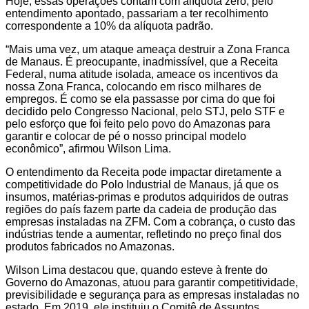
Hoje, essas operações contam com alíquota zero; pelo
entendimento apontado, passariam a ter recolhimento
correspondente a 10% da alíquota padrão.
“Mais uma vez, um ataque ameaça destruir a Zona Franca
de Manaus. É preocupante, inadmissível, que a Receita
Federal, numa atitude isolada, ameace os incentivos da
nossa Zona Franca, colocando em risco milhares de
empregos. É como se ela passasse por cima do que foi
decidido pelo Congresso Nacional, pelo STJ, pelo STF e
pelo esforço que foi feito pelo povo do Amazonas para
garantir e colocar de pé o nosso principal modelo
econômico”, afirmou Wilson Lima.
O entendimento da Receita pode impactar diretamente a
competitividade do Polo Industrial de Manaus, já que os
insumos, matérias-primas e produtos adquiridos de outras
regiões do país fazem parte da cadeia de produção das
empresas instaladas na ZFM. Com a cobrança, o custo das
indústrias tende a aumentar, refletindo no preço final dos
produtos fabricados no Amazonas.
Wilson Lima destacou que, quando esteve à frente do
Governo do Amazonas, atuou para garantir competitividade,
previsibilidade e segurança para as empresas instaladas no
estado. Em 2019, ele instituiu o Comitê de Assuntos