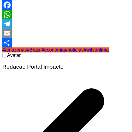
Facebook
WhatsApp
Telegram
Email
#amazonas
#Brasil
#economia
#noticias
#wilsonlima
Share
Redacao Portal Impacto
Navegação
de
Post