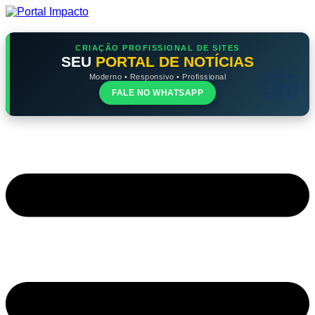
Ir
para
o
conteúdo
CRIAÇÃO PROFISSIONAL DE SITES
SEU
PORTAL DE NOTÍCIAS
Moderno • Responsivo • Profissional
FALE NO WHATSAPP