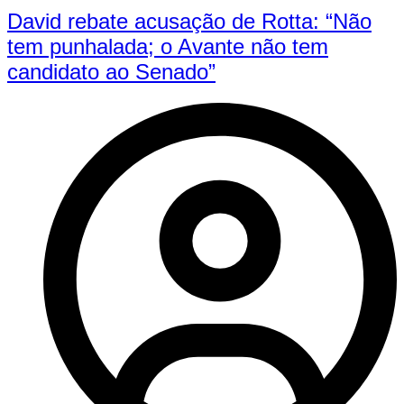
David rebate acusação de Rotta: “Não
tem punhalada; o Avante não tem
candidato ao Senado”