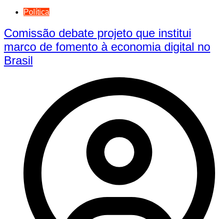
Política
Comissão debate projeto que institui
marco de fomento à economia digital no
Brasil