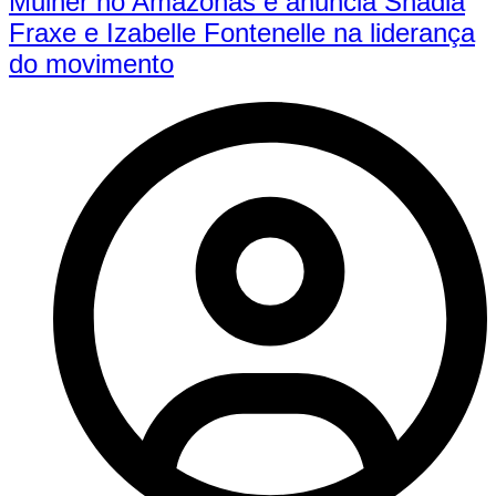
Mulher no Amazonas e anuncia Shádia
Fraxe e Izabelle Fontenelle na liderança
do movimento