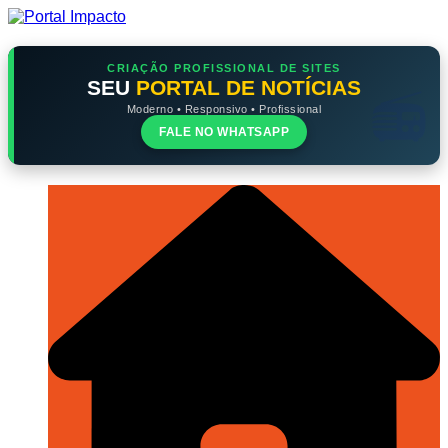
Ir
para
o
conteúdo
CRIAÇÃO PROFISSIONAL DE SITES
SEU
PORTAL DE NOTÍCIAS
Moderno • Responsivo • Profissional
FALE NO WHATSAPP