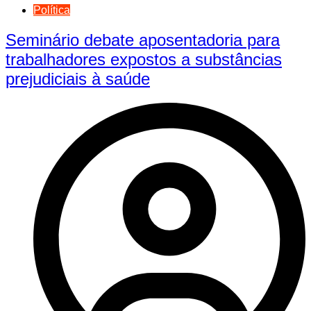
Política
Seminário debate aposentadoria para
trabalhadores expostos a substâncias
prejudiciais à saúde