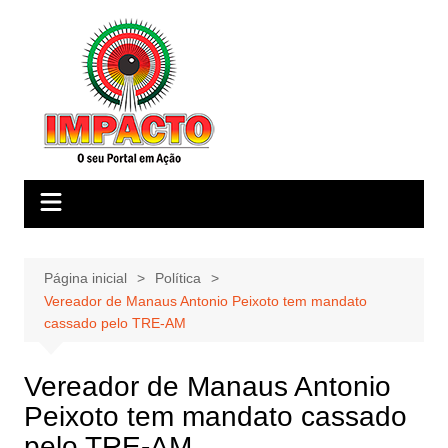
Ir
para
o
conteúdo
Página inicial
Política
Vereador de Manaus Antonio Peixoto tem mandato
cassado pelo TRE-AM
Vereador de Manaus Antonio
Peixoto tem mandato cassado
pelo TRE-AM