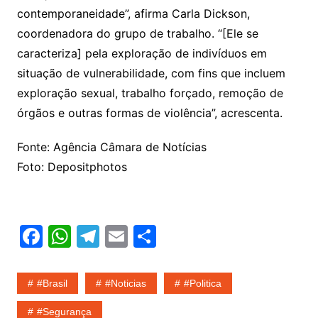
contemporaneidade”, afirma
Carla Dickson,
coordenadora do grupo de trabalho.
“[Ele se
caracteriza
] pela exploração de indivíduos em
situação de vulnerabilidade, com fins que incluem
exploração sexual, trabalho forçado, remoção de
órgãos e outras formas de violência”, acrescenta.
Fonte: Agência Câmara de Notícias
Foto: Depositphotos
F
W
T
E
S
a
h
el
m
h
c
at
e
ai
ar
#Brasil
#noticias
#politica
e
s
gr
l
e
#segurança