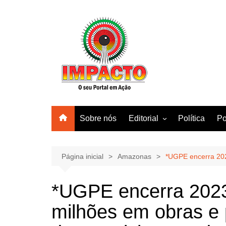
Ir
para
o
conteúdo
Sobre nós
Editorial
Política
Po
Amazonas
Manaus
Página inicial
Amazonas
*UGPE encerra 202
Brasil
*UGPE encerra 202
Mundo
milhões em obras e 