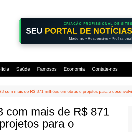
CRIAÇÃO PROFISSIONAL DE SITE
SEU
PORTAL DE NOTÍCIA
Moderno • Responsivo • Profissiona
lícia
Saúde
Famosos
Economia
Contate-nos
3 com mais de R$ 871 milhões em obras e projetos para o desenvol
3 com mais de R$ 871
projetos para o