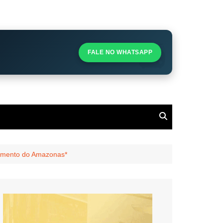
S
S
FALE NO WHATSAPP
l
vimento do Amazonas*