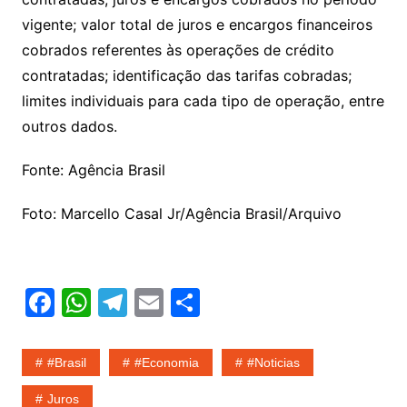
vigente; valor total de juros e encargos financeiros
cobrados referentes às operações de crédito
contratadas; identificação das tarifas cobradas;
limites individuais para cada tipo de operação, entre
outros dados.
Fonte: Agência Brasil
Foto: Marcello Casal Jr/Agência Brasil/Arquivo
F
W
T
E
S
a
h
el
m
h
c
at
e
ai
ar
#Brasil
#economia
#noticias
e
s
gr
l
e
Juros