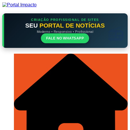
Ir
para
o
conteúdo
CRIAÇÃO PROFISSIONAL DE SITES
SEU
PORTAL DE NOTÍCIAS
Moderno • Responsivo • Profissional
FALE NO WHATSAPP