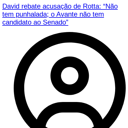
David rebate acusação de Rotta: “Não
tem punhalada; o Avante não tem
candidato ao Senado”