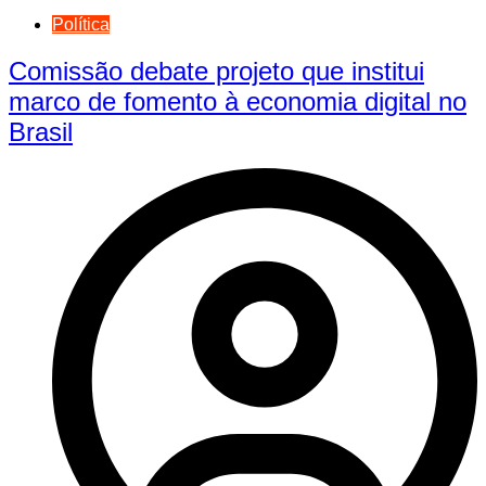
Política
Comissão debate projeto que institui
marco de fomento à economia digital no
Brasil