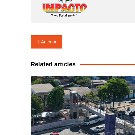
Navegação
Anterior
de
Post
Related articles