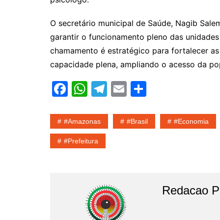
O secretário municipal de Saúde, Nagib Sale
garantir o funcionamento pleno das unidades
chamamento é estratégico para fortalecer as
capacidade plena, ampliando o acesso da po
F
W
T
E
S
a
h
el
m
h
c
at
e
ai
ar
#amazonas
#Brasil
#economia
e
s
gr
l
e
#Prefeitura
b
A
a
o
p
m
o
p
Redacao Po
k