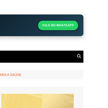
S
S
FALE NO WHATSAPP
l
ARA A SAÚDE