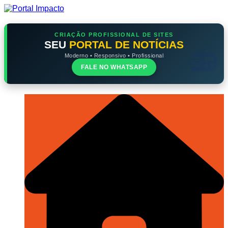
Ir
para
o
conteúdo
CRIAÇÃO PROFISSIONAL DE SITES
SEU
PORTAL DE NOTÍCIAS
Moderno • Responsivo • Profissional
FALE NO WHATSAPP