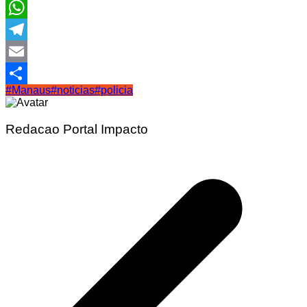
Facebook
WhatsApp
Telegram
Email
#Manaus
#noticias
#policia
Share
Redacao Portal Impacto
Navegação
de
Post