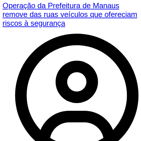
Operação da Prefeitura de Manaus
remove das ruas veículos que ofereciam
riscos à segurança