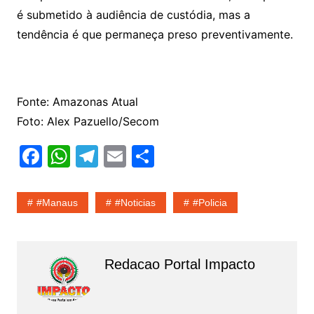
é submetido à audiência de custódia, mas a
tendência é que permaneça preso preventivamente.
Fonte: Amazonas Atual
Foto: Alex Pazuello/Secom
F
W
T
E
S
a
h
el
m
h
c
at
e
ai
ar
#Manaus
#noticias
#policia
e
s
gr
l
e
b
A
a
o
p
m
Redacao Portal Impacto
o
p
k