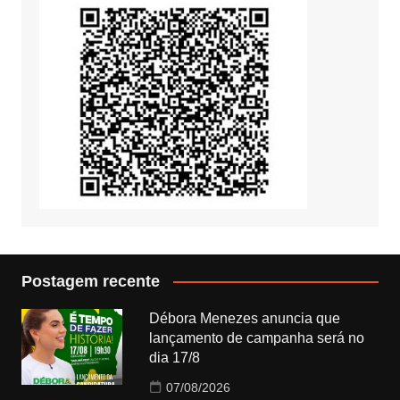
Postagem recente
Débora Menezes anuncia que
lançamento de campanha será no
dia 17/8
07/08/2026