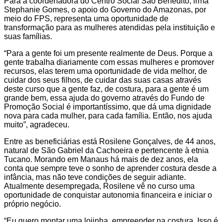
Para a coordenadora do Centro Social São Benedito, irmã
Stephanie Gomes, o apoio do Governo do Amazonas, por
meio do FPS, representa uma oportunidade de
transformação para as mulheres atendidas pela instituição e
suas famílias.
“Para a gente foi um presente realmente de Deus. Porque a
gente trabalha diariamente com essas mulheres e promover
recursos, elas terem uma oportunidade de vida melhor, de
cuidar dos seus filhos, de cuidar das suas casas através
deste curso que a gente faz, de costura, para a gente é um
grande bem, essa ajuda do governo através do Fundo de
Promoção Social é importantíssimo, que dá uma dignidade
nova para cada mulher, para cada família. Então, nos ajuda
muito”, agradeceu.
Entre as beneficiárias está Rosilene Gonçalves, de 44 anos,
natural de São Gabriel da Cachoeira e pertencente à etnia
Tucano. Morando em Manaus há mais de dez anos, ela
conta que sempre teve o sonho de aprender costura desde a
infância, mas não teve condições de seguir adiante.
Atualmente desempregada, Rosilene vê no curso uma
oportunidade de conquistar autonomia financeira e iniciar o
próprio negócio.
“Eu quero montar uma lojinha, empreender na costura. Isso é