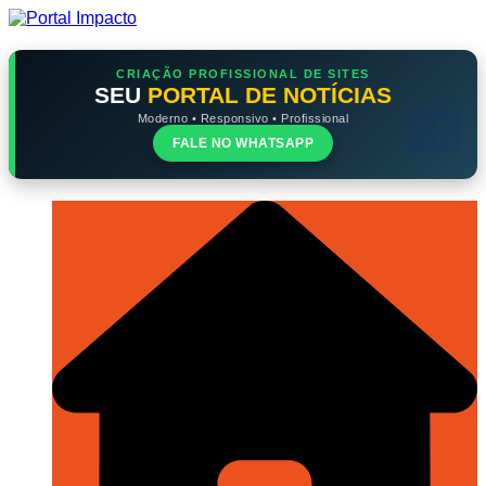
Ir
para
o
conteúdo
CRIAÇÃO PROFISSIONAL DE SITES
SEU
PORTAL DE NOTÍCIAS
Moderno • Responsivo • Profissional
FALE NO WHATSAPP