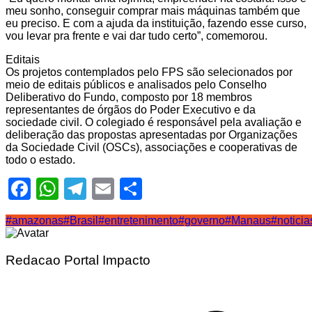
meu sonho, conseguir comprar mais máquinas também que
eu preciso. E com a ajuda da instituição, fazendo esse curso,
vou levar pra frente e vai dar tudo certo”, comemorou.
Editais
Os projetos contemplados pelo FPS são selecionados por
meio de editais públicos e analisados pelo Conselho
Deliberativo do Fundo, composto por 18 membros
representantes de órgãos do Poder Executivo e da
sociedade civil. O colegiado é responsável pela avaliação e
deliberação das propostas apresentadas por Organizações
da Sociedade Civil (OSCs), associações e cooperativas de
todo o estado.
Facebook
WhatsApp
Telegram
Email
Share
#amazonas
#Brasil
#entretenimento
#governo
#Manaus
#noticia
Redacao Portal Impacto
Navegação
de