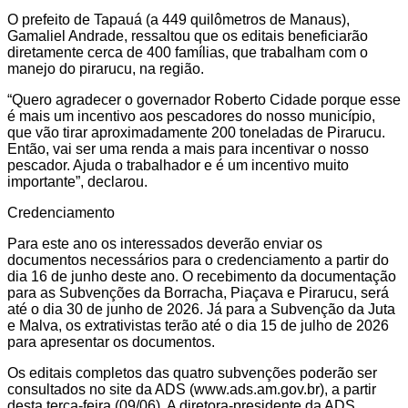
O prefeito de Tapauá (a 449 quilômetros de Manaus),
Gamaliel Andrade, ressaltou que os editais beneficiarão
diretamente cerca de 400 famílias, que trabalham com o
manejo do pirarucu, na região.
“Quero agradecer o governador Roberto Cidade porque esse
é mais um incentivo aos pescadores do nosso município,
que vão tirar aproximadamente 200 toneladas de Pirarucu.
Então, vai ser uma renda a mais para incentivar o nosso
pescador. Ajuda o trabalhador e é um incentivo muito
importante”, declarou.
Credenciamento
Para este ano os interessados deverão enviar os
documentos necessários para o credenciamento a partir do
dia 16 de junho deste ano. O recebimento da documentação
para as Subvenções da Borracha, Piaçava e Pirarucu, será
até o dia 30 de junho de 2026. Já para a Subvenção da Juta
e Malva, os extrativistas terão até o dia 15 de julho de 2026
para apresentar os documentos.
Os editais completos das quatro subvenções poderão ser
consultados no site da ADS (www.ads.am.gov.br), a partir
desta terça-feira (09/06). A diretora-presidente da ADS,