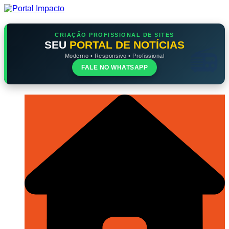
Ir
para
o
conteúdo
CRIAÇÃO PROFISSIONAL DE SITES
SEU
PORTAL DE NOTÍCIAS
Moderno • Responsivo • Profissional
FALE NO WHATSAPP