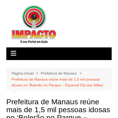
Ir
para
o
conteúdo
Página inicial
Prefeitura de Manaus
Prefeitura de Manaus reúne mais de 1,5 mil pessoas
idosas no ‘Bolerão no Parque – Especial Dia das Mães’
Prefeitura de Manaus reúne
mais de 1,5 mil pessoas idosas
no ‘Bolerão no Parque –