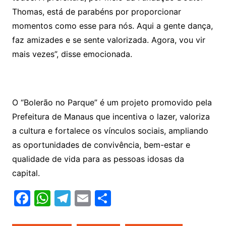
Thomas, está de parabéns por proporcionar
momentos como esse para nós. Aqui a gente dança,
faz amizades e se sente valorizada. Agora, vou vir
mais vezes”, disse emocionada.
O “Bolerão no Parque” é um projeto promovido pela
Prefeitura de Manaus que incentiva o lazer, valoriza
a cultura e fortalece os vínculos sociais, ampliando
as oportunidades de convivência, bem-estar e
qualidade de vida para as pessoas idosas da
capital.
F
W
T
E
S
a
h
el
m
h