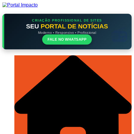
Ir
para
o
conteúdo
CRIAÇÃO PROFISSIONAL DE SITES
SEU
PORTAL DE NOTÍCIAS
Moderno • Responsivo • Profissional
FALE NO WHATSAPP