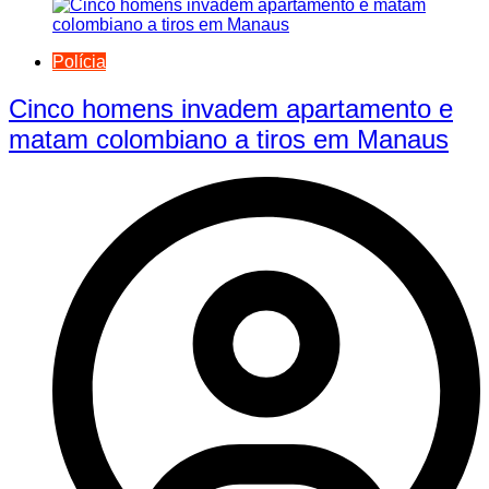
Polícia
Cinco homens invadem apartamento e
matam colombiano a tiros em Manaus