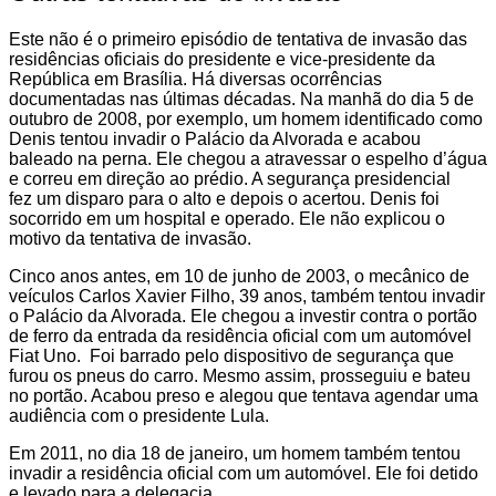
Este não é o primeiro episódio de tentativa de invasão das
residências oficiais do presidente e vice-presidente da
República em Brasília. Há diversas ocorrências
documentadas nas últimas décadas. Na manhã do dia 5 de
outubro de 2008, por exemplo, um homem identificado como
Denis tentou invadir o Palácio da Alvorada e acabou
baleado na perna. Ele chegou a atravessar o espelho d’água
e correu em direção ao prédio. A segurança presidencial
fez um disparo para o alto e depois o acertou. Denis foi
socorrido em um hospital e operado. Ele não explicou o
motivo da tentativa de invasão.
Cinco anos antes, em 10 de junho de 2003, o mecânico de
veículos Carlos Xavier Filho, 39 anos, também tentou invadir
o Palácio da Alvorada. Ele chegou a investir contra o portão
de ferro da entrada da residência oficial com um automóvel
Fiat Uno. Foi barrado pelo dispositivo de segurança que
furou os pneus do carro. Mesmo assim, prosseguiu e bateu
no portão. Acabou preso e alegou que tentava agendar uma
audiência com o presidente Lula.
Em 2011, no dia 18 de janeiro, um homem também tentou
invadir a residência oficial com um automóvel. Ele foi detido
e levado para a delegacia.