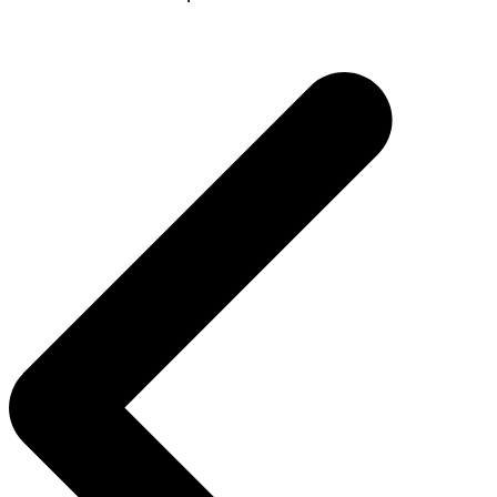
Navegação
de
Post