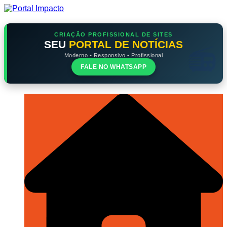
Ir
para
o
conteúdo
CRIAÇÃO PROFISSIONAL DE SITES
SEU
PORTAL DE NOTÍCIAS
Moderno • Responsivo • Profissional
FALE NO WHATSAPP