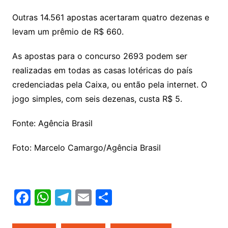
Outras 14.561 apostas acertaram quatro dezenas e
levam um prêmio de R$ 660.
As apostas para o concurso 2693 podem ser
realizadas em todas as casas lotéricas do país
credenciadas pela Caixa, ou então pela internet. O
jogo simples, com seis dezenas, custa R$ 5.
Fonte: Agência Brasil
Foto: Marcelo Camargo/Agência Brasil
F
W
T
E
S
a
h
el
m
h