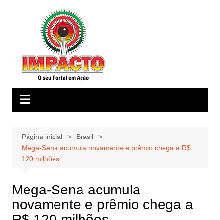
Ir
para
o
conteúdo
Página inicial
Brasil
Mega-Sena acumula novamente e prêmio chega a R$
120 milhões
Mega-Sena acumula
novamente e prêmio chega a
R$ 120 milhões