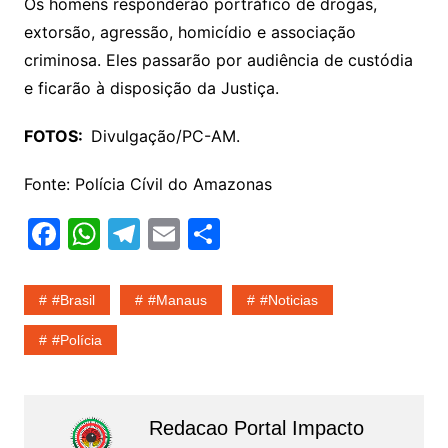
Os homens responderão portráfico de drogas,
extorsão, agressão, homicídio e associação
criminosa. Eles passarão por audiência de custódia
e ficarão à disposição da Justiça.
FOTOS:
Divulgação/PC-AM.
Fonte: Polícia Cívil do Amazonas
F
W
T
E
S
a
h
el
m
h
c
at
e
ai
ar
#Brasil
#Manaus
#noticias
e
s
gr
l
e
#Polícia
b
A
a
o
p
m
o
p
Redacao Portal Impacto