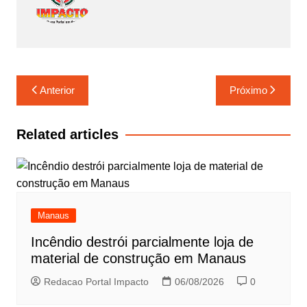
k
Navegação
Anterior
Próximo
de
Post
Related articles
Manaus
Incêndio destrói parcialmente loja de
material de construção em Manaus
Redacao Portal Impacto
06/08/2026
0