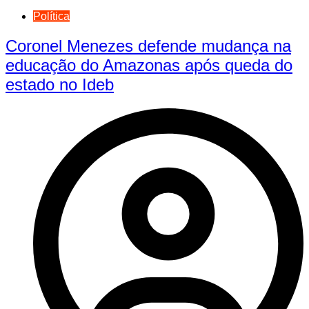
Política
Coronel Menezes defende mudança na
educação do Amazonas após queda do
estado no Ideb