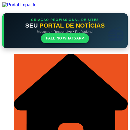
Ir
para
o
conteúdo
CRIAÇÃO PROFISSIONAL DE SITES
SEU
PORTAL DE NOTÍCIAS
Moderno • Responsivo • Profissional
FALE NO WHATSAPP