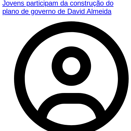
Jovens participam da construção do
plano de governo de David Almeida