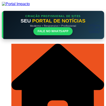
Ir
para
o
conteúdo
CRIAÇÃO PROFISSIONAL DE SITES
SEU
PORTAL DE NOTÍCIAS
Moderno • Responsivo • Profissional
FALE NO WHATSAPP