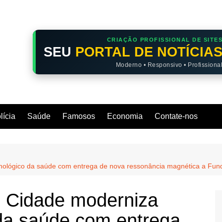
CRIAÇÃO PROFISSIONAL DE SITE
SEU
PORTAL DE NOTÍCIA
Moderno • Responsivo • Profissiona
lícia
Saúde
Famosos
Economia
Contate-nos
ológico da saúde com entrega de nova ressonância magnética a Fund
 Cidade moderniza
da saúde com entrega