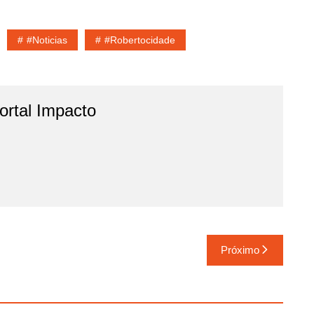
#noticias
#robertocidade
rtal Impacto
Próximo