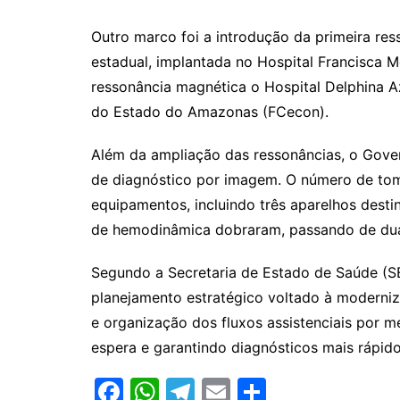
Outro marco foi a introdução da primeira re
estadual, implantada no Hospital Francisca 
ressonância magnética o Hospital Delphina A
do Estado do Amazonas (FCecon).
Além da ampliação das ressonâncias, o Gov
de diagnóstico por imagem. O número de tom
equipamentos, incluindo três aparelhos destin
de hemodinâmica dobraram, passando de dua
Segundo a Secretaria de Estado de Saúde (S
planejamento estratégico voltado à moderniz
e organização dos fluxos assistenciais por 
espera e garantindo diagnósticos mais rápido
F
W
T
E
S