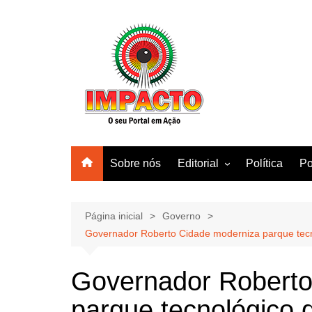
Ir
para
o
conteúdo
Sobre nós
Editorial
Política
Po
Amazonas
Manaus
Página inicial
Governo
Governador Roberto Cidade moderniza parque tecn
Brasil
Mundo
Governador Roberto
parque tecnológico 