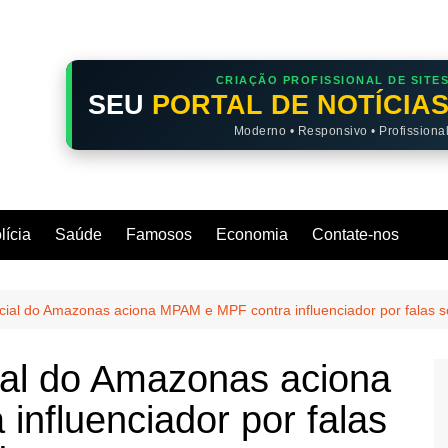
CRIAÇÃO PROFISSIONAL DE SITE
SEU
PORTAL DE NOTÍCIA
Moderno • Responsivo • Profissiona
lícia
Saúde
Famosos
Economia
Contate-nos
ial do Amazonas aciona MPAM e MPF contra influenciador por falas
al do Amazonas aciona
nfluenciador por falas