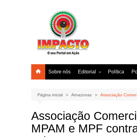
Ir
para
o
conteúdo
Sobre nós
Editorial
Política
Po
Amazonas
Manaus
Página inicial
Amazonas
Associação Comerc
Brasil
Associação Comerci
Mundo
MPAM e MPF contra i