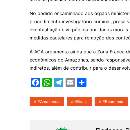
No pedido encaminhado aos órgãos ministeria
procedimento investigatório criminal, preser
eventual ação civil pública por danos morais
medidas cautelares para remoção dos conteú
A ACA argumenta ainda que a Zona Franca de
econômicos do Amazonas, sendo responsável
indiretos, além de contribuir para o desenvo
F
W
T
E
S
a
h
el
m
h
c
at
e
ai
ar
#amazonas
#Brasil
#economia
e
s
gr
l
e
b
A
a
o
p
m