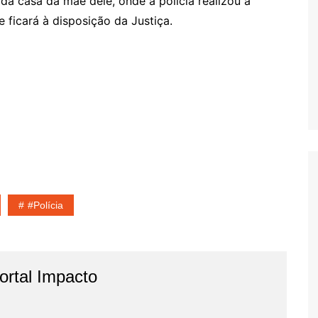
da casa da mãe dele, onde a policia realizou a
e ficará à disposição da Justiça.
#Polícia
rtal Impacto