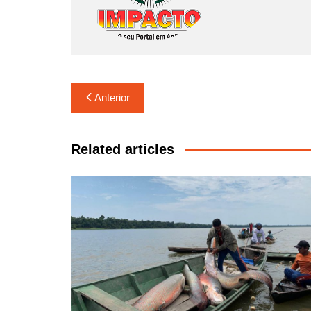
Navegação
Anterior
de
Post
Related articles