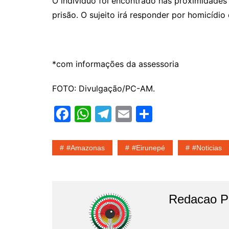
O indivíduo foi encontrado nas proximidades 
prisão. O sujeito irá responder por homicídio 
*com informações da assessoria
FOTO: Divulgação/PC-AM.
F
W
T
E
S
a
h
el
m
h
c
at
e
ai
ar
#amazonas
#eirunepé
#noticias
e
s
gr
l
e
b
A
a
o
p
m
Redacao Po
o
p
k