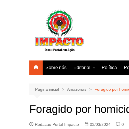
Ir
para
o
conteúdo
Sobre nós
Editorial
Política
Po
Amazonas
Manaus
Página inicial
Amazonas
Foragido por homi
Brasil
Foragido por homici
Mundo
Redacao Portal Impacto
03/03/2024
0