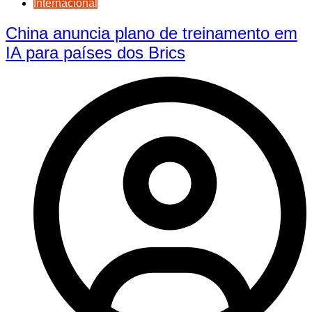
Internacional
China anuncia plano de treinamento em
IA para países dos Brics