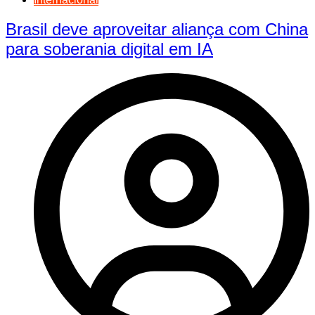
Brasil deve aproveitar aliança com China
para soberania digital em IA