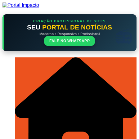
Ir
para
o
conteúdo
CRIAÇÃO PROFISSIONAL DE SITES
SEU
PORTAL DE NOTÍCIAS
Moderno • Responsivo • Profissional
FALE NO WHATSAPP