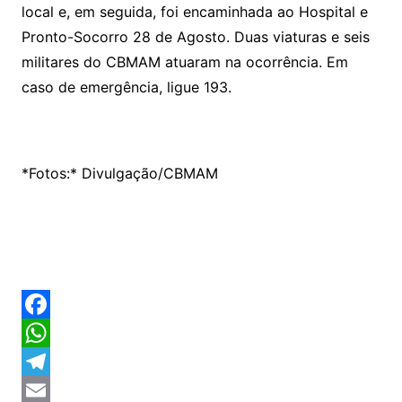
local e, em seguida, foi encaminhada ao Hospital e
Pronto-Socorro 28 de Agosto. Duas viaturas e seis
militares do CBMAM atuaram na ocorrência. Em
caso de emergência, ligue 193.
*Fotos:* Divulgação/CBMAM
F
a
W
c
h
T