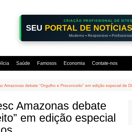
CRIAÇÃO PROFISSIONAL DE SITE
SEU
PORTAL DE NOTÍCIA
Moderno • Responsivo • Profissiona
lícia
Saúde
Famosos
Economia
Contate-nos
esc Amazonas debate “Orgulho e Preconceito” em edição especial de 
Sesc Amazonas debate
ito” em edição especial
dos