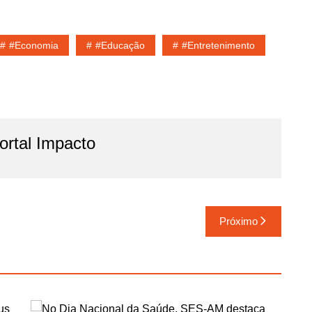
#economia
#educação
#entretenimento
rtal Impacto
Próximo