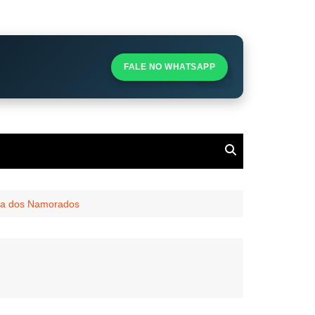
S
S
FALE NO WHATSAPP
l
Dia dos Namorados