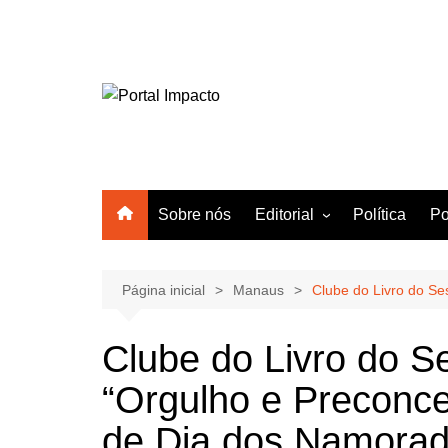
Ir
para
o
conteúdo
Sobre nós
Editorial
Política
Po
Amazonas
Manaus
Página inicial
Manaus
Clube do Livro do S
Brasil
Clube do Livro do 
Mundo
“Orgulho e Preconce
de Dia dos Namora