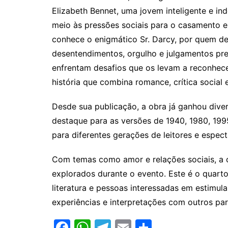
Elizabeth Bennet, uma jovem inteligente e in
meio às pressões sociais para o casamento e à
conhece o enigmático Sr. Darcy, por quem d
desentendimentos, orgulho e julgamentos pre
enfrentam desafios que os levam a reconhece
história que combina romance, crítica social 
Desde sua publicação, a obra já ganhou dive
destaque para as versões de 1940, 1980, 1995
para diferentes gerações de leitores e espec
Com temas como amor e relações sociais, a o
explorados durante o evento. Este é o quart
literatura e pessoas interessadas em estimula
experiências e interpretações com outros par
F
W
T
E
S