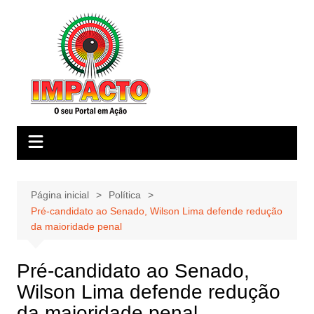
Ir
para
o
conteúdo
Página inicial
Política
Pré-candidato ao Senado, Wilson Lima defende redução
da maioridade penal
Pré-candidato ao Senado,
Wilson Lima defende redução
da maioridade penal