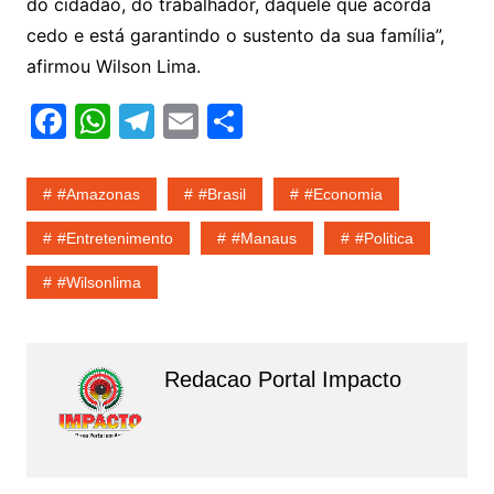
do cidadão, do trabalhador, daquele que acorda
cedo e está garantindo o sustento da sua família”,
afirmou Wilson Lima.
F
W
T
E
S
a
h
el
m
h
c
at
e
ai
ar
#amazonas
#Brasil
#economia
e
s
gr
l
e
#entretenimento
#Manaus
#politica
b
A
a
#wilsonlima
o
p
m
o
p
k
Redacao Portal Impacto