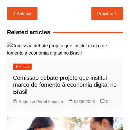
Navegação
Anterior
Próximo
de
Post
Related articles
Política
Comissão debate projeto que institui
marco de fomento à economia digital no
Brasil
Redacao Portal Impacto
07/08/2026
0