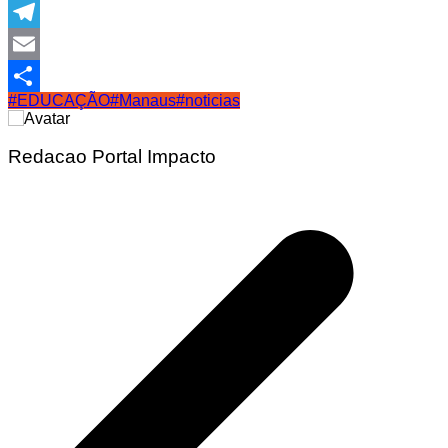
WhatsApp
Telegram
Email
#EDUCAÇÃO
#Manaus
#noticias
Share
Redacao Portal Impacto
Navegação
de
Post