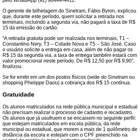
pelo WhatsApp (92) 98444-4412.
O gerente de bilhetagem do Sinetram, Fábio Byron, explicou
que, durante este período, quem solicitar a retirada nos
terminais, incluindo a segunda via, não pagará a taxa de R$
15 da emissão do cartão.
“A retirada gratuita pode ser realizada nos terminais, T1 –
Constantino Nery, T3 – Cidade Nova e T5 – São José. Caso
o usuário solicite a entrega em casa, além de não pagar os
R$ 15 da segunda via, a taxa de entrega também estará com
valor promocional neste período. De R$ 12,50 por R$ 9,90”,
finalizou.
Se for emitir em um dos postos físicos (sede do Sinetram ou
shopping Phelippe Daou) a cobrança dos R$ 15 contínua.
Gratuidade
Os alunos matriculados na rede pública municipal e estadual
não precisam realizar o processo de cadastro e recadastro.
Os alunos que já usufruem e se encaixem no seguinte perfil:
que estejam matriculados em escola pública, da rede
municipal ou estadual, que morem a mais de 1 quilômetro de
distância da escola e estejam com o CPF preenchido na