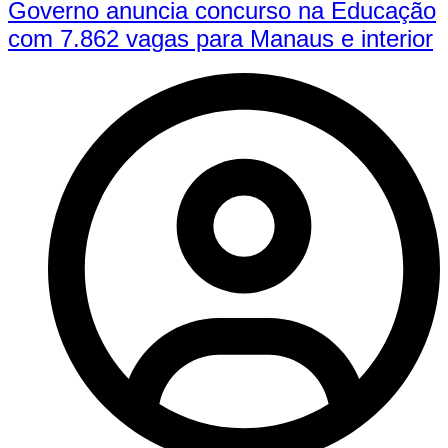
Governo anuncia concurso na Educação
com 7.862 vagas para Manaus e interior