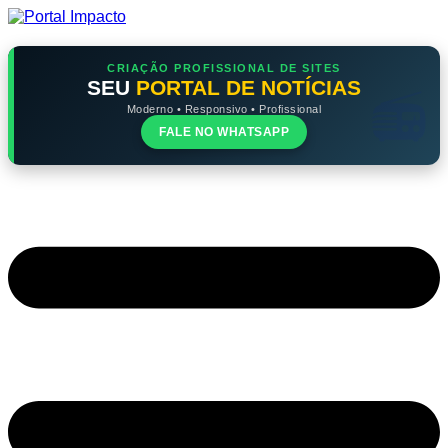
Ir
para
o
conteúdo
CRIAÇÃO PROFISSIONAL DE SITES
SEU
PORTAL DE NOTÍCIAS
Moderno • Responsivo • Profissional
FALE NO WHATSAPP