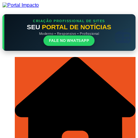
Ir
para
o
conteúdo
CRIAÇÃO PROFISSIONAL DE SITES
SEU
PORTAL DE NOTÍCIAS
Moderno • Responsivo • Profissional
FALE NO WHATSAPP