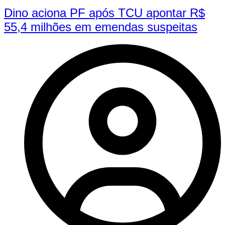
Dino aciona PF após TCU apontar R$
55,4 milhões em emendas suspeitas