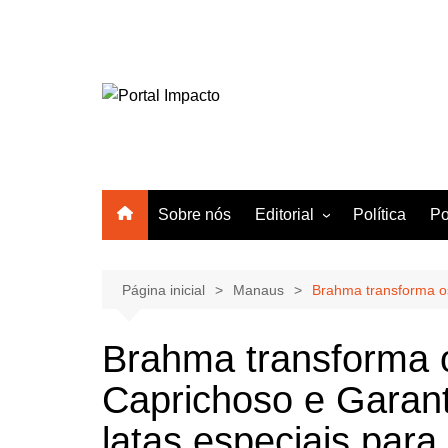
Ir
para
o
conteúdo
Sobre nós
Editorial
Política
Po
Amazonas
Manaus
Página inicial
Manaus
Brahma transforma os
Brasil
Brahma transforma 
Mundo
Caprichoso e Garant
latas especiais para