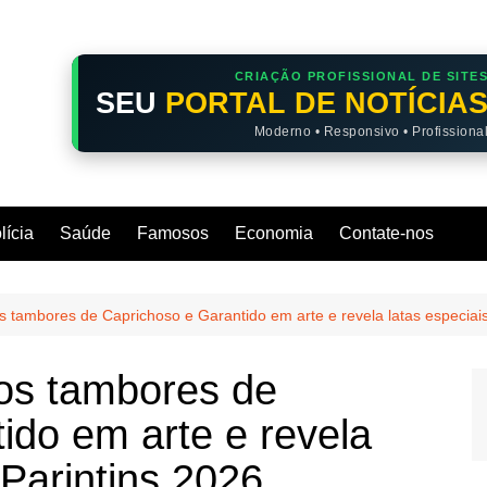
CRIAÇÃO PROFISSIONAL DE SITE
SEU
PORTAL DE NOTÍCIA
Moderno • Responsivo • Profissiona
lícia
Saúde
Famosos
Economia
Contate-nos
 tambores de Caprichoso e Garantido em arte e revela latas especiais
os tambores de
ido em arte e revela
 Parintins 2026