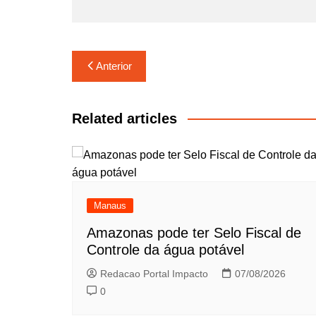
o
p
k
Navegação
Anterior
de
Post
Related articles
Manaus
Amazonas pode ter Selo Fiscal de
Controle da água potável
Redacao Portal Impacto
07/08/2026
0