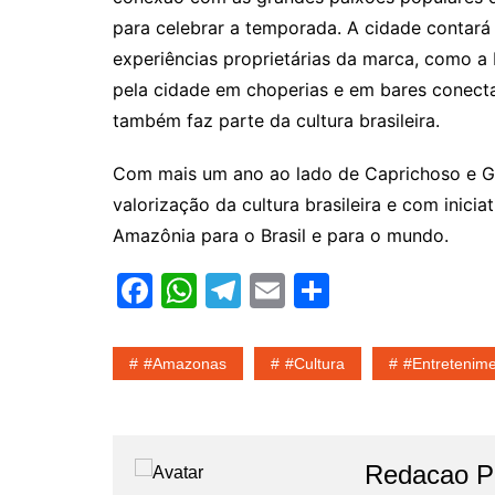
para celebrar a temporada. A cidade contará
experiências proprietárias da marca, como a
pela cidade em choperias e em bares conecta
também faz parte da cultura brasileira.
Com mais um ano ao lado de Caprichoso e G
valorização da cultura brasileira e com inicia
Amazônia para o Brasil e para o mundo.
F
W
T
E
S
a
h
el
m
h
c
at
e
ai
ar
#amazonas
#cultura
#entretenim
e
s
gr
l
e
b
A
a
o
p
m
Redacao Po