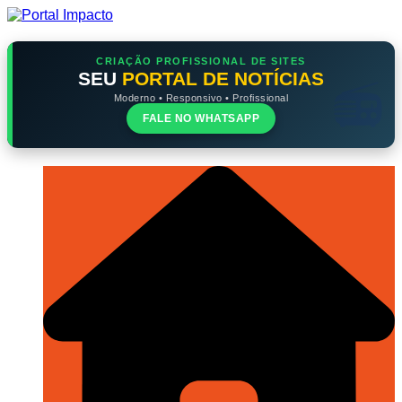
Ir
para
o
conteúdo
CRIAÇÃO PROFISSIONAL DE SITES
SEU
PORTAL DE NOTÍCIAS
Moderno • Responsivo • Profissional
FALE NO WHATSAPP