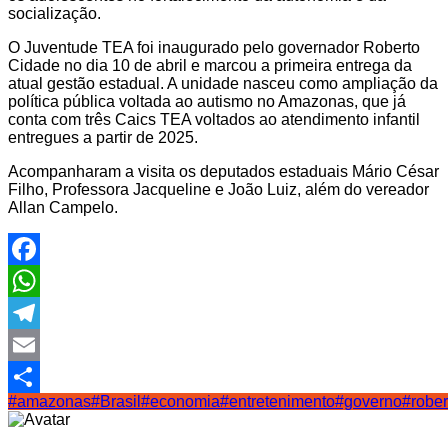
socialização.
O Juventude TEA foi inaugurado pelo governador Roberto
Cidade no dia 10 de abril e marcou a primeira entrega da
atual gestão estadual. A unidade nasceu como ampliação da
política pública voltada ao autismo no Amazonas, que já
conta com três Caics TEA voltados ao atendimento infantil
entregues a partir de 2025.
Acompanharam a visita os deputados estaduais Mário César
Filho, Professora Jacqueline e João Luiz, além do vereador
Allan Campelo.
Facebook
WhatsApp
Telegram
Email
#amazonas
#Brasil
#economia
#entretenimento
#governo
#rober
Share